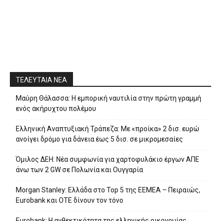
ΤΕΛΕΥΤΑΙΑ ΝΕΑ
Μαύρη Θάλασσα: Η εμπορική ναυτιλία στην πρώτη γραμμή
ενός ακήρυχτου πολέμου
Ελληνική Αναπτυξιακή Τράπεζα: Με «προίκα» 2 δισ. ευρώ
ανοίγει δρόμο για δάνεια έως 5 δισ. σε μικρομεσαίες
Όμιλος ΔΕΗ: Νέα συμφωνία για χαρτοφυλάκιο έργων ΑΠΕ
άνω των 2 GW σε Πολωνία και Ουγγαρία
Morgan Stanley: Ελλάδα στο Top 5 της EEMEA – Πειραιώς,
Eurobank και ΟΤΕ δίνουν τον τόνο
Eurobank: Η ανθεκτικότητα της ελληνικής οικονομίας