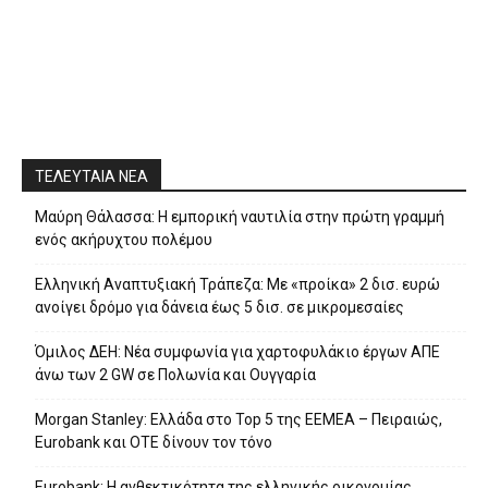
ΤΕΛΕΥΤΑΙΑ ΝΕΑ
Μαύρη Θάλασσα: Η εμπορική ναυτιλία στην πρώτη γραμμή
ενός ακήρυχτου πολέμου
Ελληνική Αναπτυξιακή Τράπεζα: Με «προίκα» 2 δισ. ευρώ
ανοίγει δρόμο για δάνεια έως 5 δισ. σε μικρομεσαίες
Όμιλος ΔΕΗ: Νέα συμφωνία για χαρτοφυλάκιο έργων ΑΠΕ
άνω των 2 GW σε Πολωνία και Ουγγαρία
Morgan Stanley: Ελλάδα στο Top 5 της EEMEA – Πειραιώς,
Eurobank και ΟΤΕ δίνουν τον τόνο
Eurobank: Η ανθεκτικότητα της ελληνικής οικονομίας