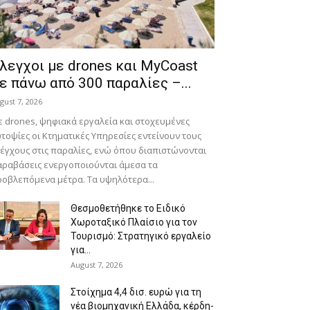
λεγχοι με drones και MyCoast
ε πάνω από 300 παραλίες –...
gust 7, 2026
 drones, ψηφιακά εργαλεία και στοχευμένες
τοψίες οι Κτηματικές Υπηρεσίες εντείνουν τους
έγχους στις παραλίες, ενώ όπου διαπιστώνονται
ραβάσεις ενεργοποιούνται άμεσα τα
οβλεπόμενα μέτρα. Τα υψηλότερα...
Θεσμοθετήθηκε το Ειδικό
Χωροταξικό Πλαίσιο για τον
Τουρισμό: Στρατηγικό εργαλείο
για...
August 7, 2026
Στοίχημα 4,4 δισ. ευρώ για τη
νέα βιομηχανική Ελλάδα, κέρδη-