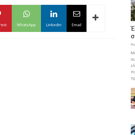
rest
WhatsApp
Linkedin
Email
Έ
σ
Au
Με
αυ
ελ
πα
πρ