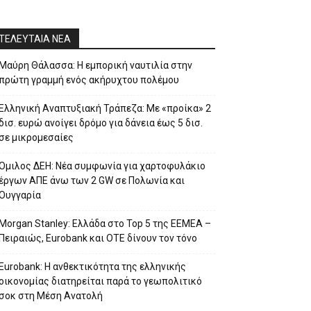
ΤΕΛΕΥΤΑΙΑ ΝΕΑ
Μαύρη Θάλασσα: Η εμπορική ναυτιλία στην
πρώτη γραμμή ενός ακήρυχτου πολέμου
Ελληνική Αναπτυξιακή Τράπεζα: Με «προίκα» 2
δισ. ευρώ ανοίγει δρόμο για δάνεια έως 5 δισ.
σε μικρομεσαίες
Όμιλος ΔΕΗ: Νέα συμφωνία για χαρτοφυλάκιο
έργων ΑΠΕ άνω των 2 GW σε Πολωνία και
Ουγγαρία
Morgan Stanley: Ελλάδα στο Top 5 της EEMEA –
Πειραιώς, Eurobank και ΟΤΕ δίνουν τον τόνο
Eurobank: Η ανθεκτικότητα της ελληνικής
οικονομίας διατηρείται παρά το γεωπολιτικό
σοκ στη Μέση Ανατολή