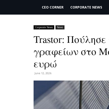
THECEO.gr
CEO CORNER
CORPORATE NEWS
Corporate News
News
Trastor: Πούλησ
γραφείων στο Μα
ευρώ
June 12, 2026