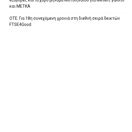
εξαγορές και ισχυρό μήνυμα Μυτιληναίου για Metlen, γάλλιο
και ΜΕΤΚΑ
ΟΤΕ: Για 18η συνεχόμενη χρονιά στη διεθνή σειρά δεικτών
FTSE4Good